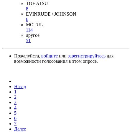
TOHATSU
8
EVINRUDE / JOHNSON
6
MOTUL
114
другое
51
Пожалуйста,
войдите
или
зарегистрируйтесь
для
возможности голосования в этом опросе.
Назад
1
2
3
4
5
6
7
Далее