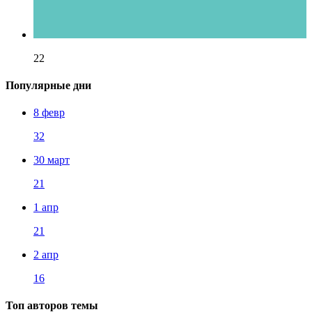
22
Популярные дни
8 февр
32
30 март
21
1 апр
21
2 апр
16
Топ авторов темы