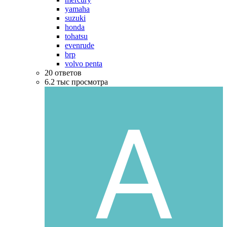
yamaha
suzuki
honda
tohatsu
evenrude
brp
volvo penta
20
ответов
6.2 тыс
просмотра