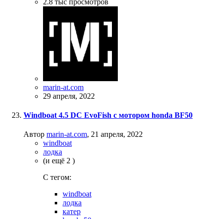
2.8 тыс
просмотров
marin-at.com
29 апреля, 2022
Windboat 4.5 DC EvoFish с мотором honda BF50
Автор
marin-at.com
,
21 апреля, 2022
windboat
лодка
(и ещё 2 )
C тегом:
windboat
лодка
катер