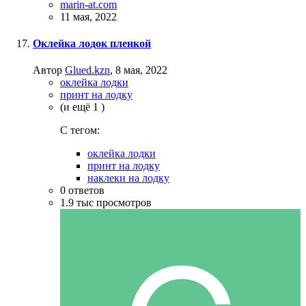
marin-at.com
11 мая, 2022
Оклейка лодок пленкой
Автор
Glued.kzn
,
8 мая, 2022
оклейка лодки
принт на лодку
(и ещё 1 )
C тегом:
оклейка лодки
принт на лодку
наклеки на лодку
0
ответов
1.9 тыс
просмотров