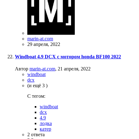
marin-at.com
29 апреля, 2022
Windboat 4.9 DCX с мотором honda BF100 2022
Автор
marin-at.com
,
21 апреля, 2022
windboat
dcx
(и ещё 3 )
C тегом:
windboat
dcx
4.9
лодка
катер
2
ответа