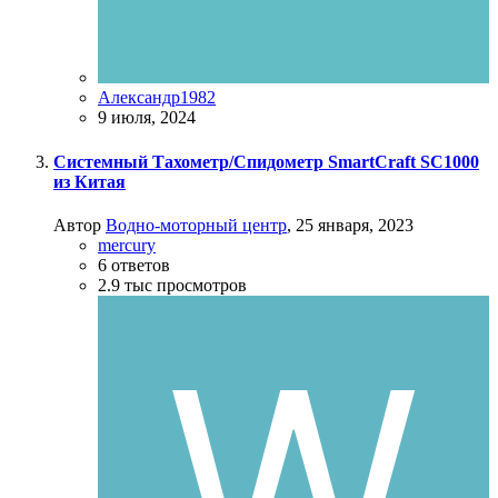
Александр1982
9 июля, 2024
Системный Тахометр/Спидометр SmartCraft SC1000
из Китая
Автор
Водно-моторный центр
,
25 января, 2023
mercury
6
ответов
2.9 тыс
просмотров