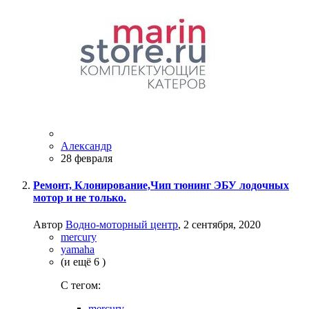
Александр
28 февраля
Ремонт, Клонирование,Чип тюнинг ЭБУ лодочных
мотор и не только.
Автор
Водно-моторный центр
,
2 сентября, 2020
mercury
yamaha
(и ещё 6 )
C тегом:
mercury