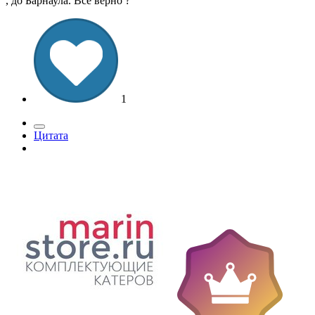
, до Барнаула. Всё верно ?
1
Цитата