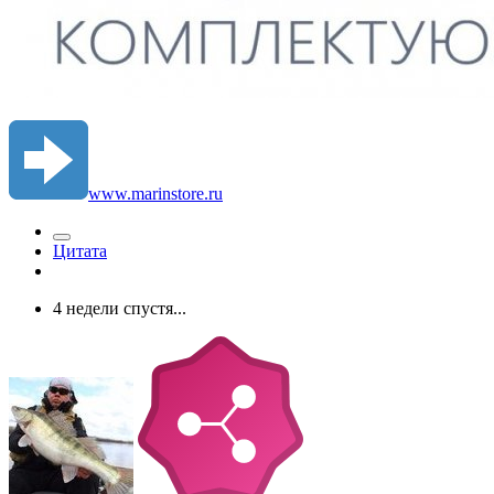
www.marinstore.ru
Цитата
4 недели спустя...