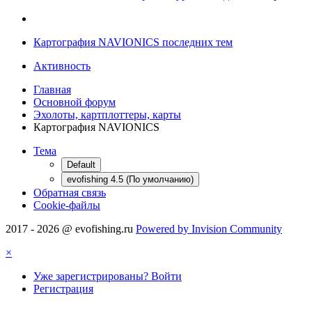
Картография NAVIONICS последних тем
Активность
Главная
Основной форум
Эхолоты, картплоттеры, карты
Картография NAVIONICS
Тема
Default
evofishing 4.5 (По умолчанию)
Обратная связь
Cookie-файлы
2017 - 2026 @ evofishing.ru
Powered by Invision Community
×
Уже зарегистрированы? Войти
Регистрация