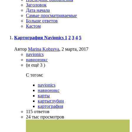
Заголовок
Дата начала
Самые просматриваемые
Больше ответов
Кастом
Картография Navionics
1
2
3
4
5
Автор
Marina Kobzeva
,
2 марта, 2017
navionics
навионикс
(и ещё 3 )
C тегом:
navionics
навионикс
карты
картыглубин
картография
115
ответов
24 тыс
просмотров