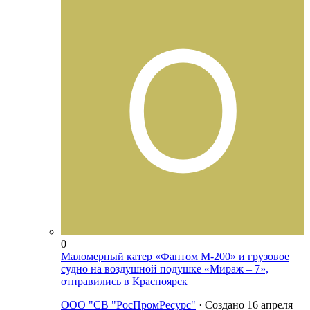
0
Маломерный катер «Фантом М-200» и грузовое
судно на воздушной подушке «Мираж – 7»,
отправились в Красноярск
ООО "СВ "РосПромРесурс"
· Создано
16 апреля