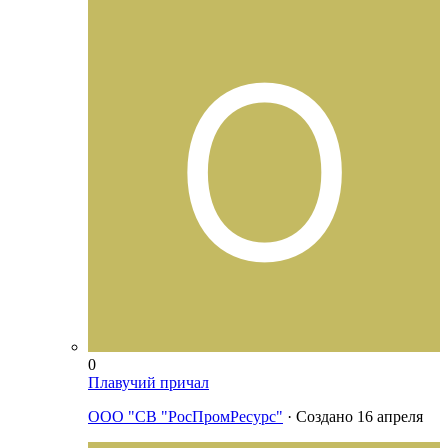
0
Плавучий причал
ООО "СВ "РосПромРесурс"
· Создано
16 апреля