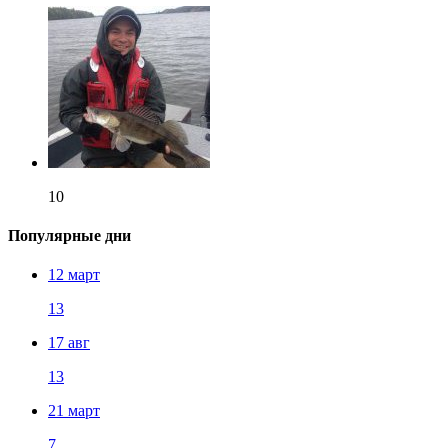
10
Популярные дни
12 март
13
17 авг
13
21 март
7