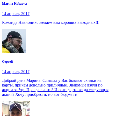
Marina Kobzeva
14 апреля, 2017
Команда Навионикс желаем вам хороших выходных!!!
Сергей
14 апреля, 2017
Добрый день Марина. Слышал у Вас бывают скидки на
карты, причем довольно приличные. Знакомые взяли по
акции за 5тр. Правда ли это? И если да, то когда следующая
акция? Хочу приобрести, но вот бюджет н