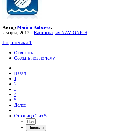
Автор
Marina Kobzeva
,
2 марта, 2017
в
Картография NAVIONICS
Подписчики
1
Ответить
Создать новую тему
Назад
1
2
3
4
5
Далее
Страница 2 из 5