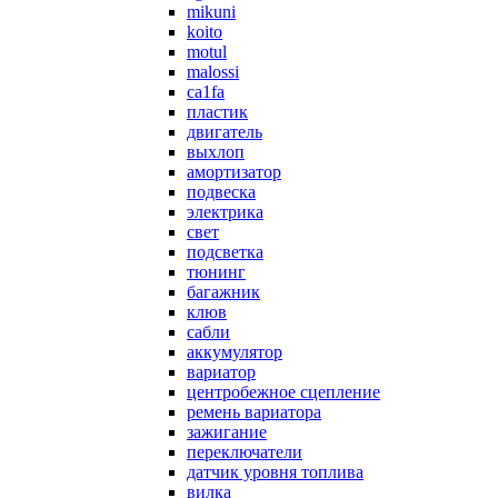
mikuni
koito
motul
malossi
ca1fa
пластик
двигатель
выхлоп
амортизатор
подвеска
электрика
свет
подсветка
тюнинг
багажник
клюв
сабли
аккумулятор
вариатор
центробежное сцепление
ремень вариатора
зажигание
переключатели
датчик уровня топлива
вилка