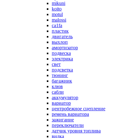
mikuni
koito
motul
malossi
ca1fa
пластик
двигатель
выхлоп
амортизатор
подвеска
электрика
свет
подсветка
тюнинг
багажник
клюв
сабли
аккумулятор
вариатор
центробежное сцепление
ремень вариатора
зажигание
переключатели
датчик уровня топлива
вилка