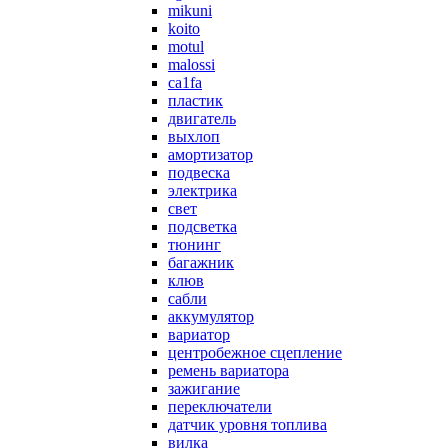
mikuni
koito
motul
malossi
ca1fa
пластик
двигатель
выхлоп
амортизатор
подвеска
электрика
свет
подсветка
тюнинг
багажник
клюв
сабли
аккумулятор
вариатор
центробежное сцепление
ремень вариатора
зажигание
переключатели
датчик уровня топлива
вилка