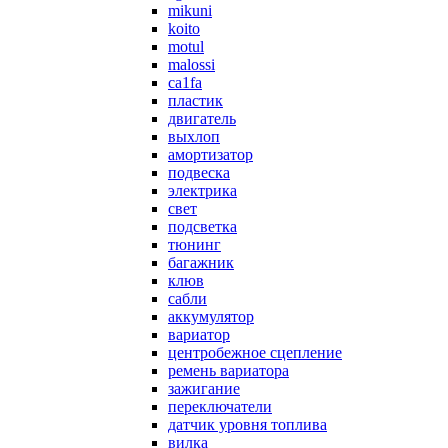
mikuni
koito
motul
malossi
ca1fa
пластик
двигатель
выхлоп
амортизатор
подвеска
электрика
свет
подсветка
тюнинг
багажник
клюв
сабли
аккумулятор
вариатор
центробежное сцепление
ремень вариатора
зажигание
переключатели
датчик уровня топлива
вилка