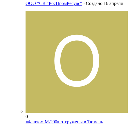
ООО "СВ "РосПромРесурс"
· Создано
16 апреля
0
«Фантом М-200» отгружены в Тюмень