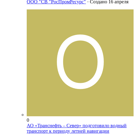
ООО "СВ "РосПромРесурс"
· Создано
16 апреля
0
АО «Транснефть – Север» подготовило водный
транспорт к периоду летней навигации