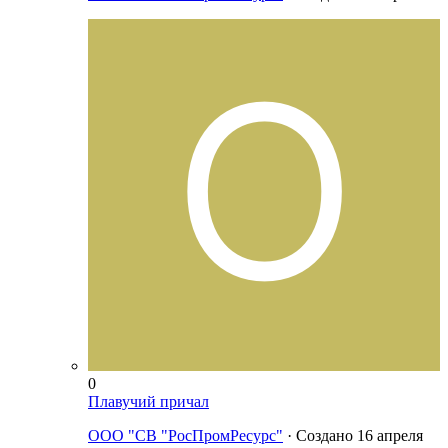
0
Плавучий причал
ООО "СВ "РосПромРесурс"
· Создано
16 апреля