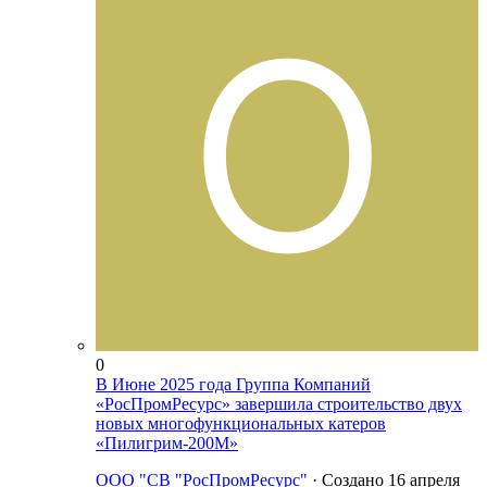
0
В Июне 2025 года Группа Компаний
«РосПромРесурс» завершила строительство двух
новых многофункциональных катеров
«Пилигрим-200М»
ООО "СВ "РосПромРесурс"
· Создано
16 апреля