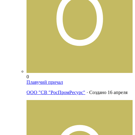
0
Плавучий причал
ООО "СВ "РосПромРесурс"
· Создано
16 апреля