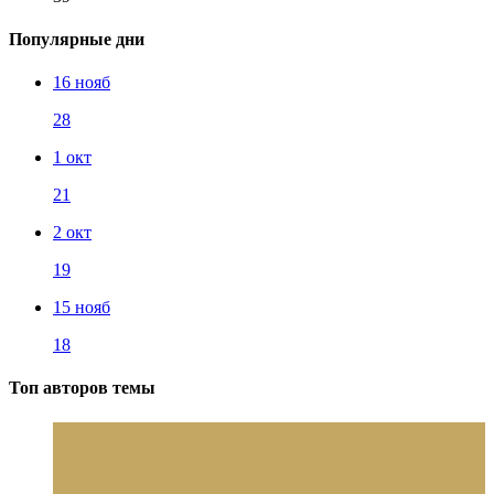
Популярные дни
16 нояб
28
1 окт
21
2 окт
19
15 нояб
18
Топ авторов темы