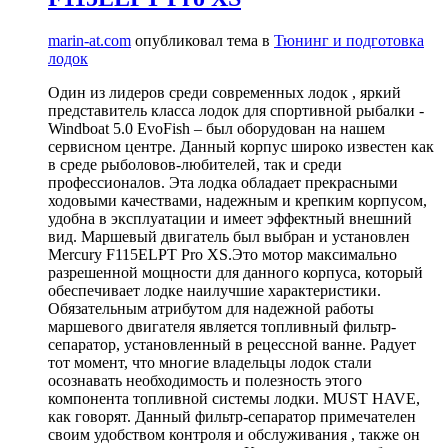
marin-at.com
опубликовал тема в
Тюнинг и подготовка
лодок
Один из лидеров среди современных лодок , яркий
представитель класса лодок для спортивной рыбалки -
Windboat 5.0 EvoFish – был оборудован на нашем
сервисном центре. Данный корпус широко известен как
в среде рыболовов-любителей, так и среди
профессионалов. Эта лодка обладает прекрасными
ходовыми качествами, надежным и крепким корпусом,
удобна в эксплуатации и имеет эффектный внешний
вид. Маршевый двигатель был выбран и установлен
Mercury F115ELPT Pro XS.Это мотор максимально
разрешенной мощности для данного корпуса, который
обеспечивает лодке наилучшие характеристики.
Обязательным атрибутом для надежной работы
маршевого двигателя является топливный фильтр-
сепаратор, установленный в рецессной ванне. Радует
тот момент, что многие владельцы лодок стали
осознавать необходимость и полезность этого
компонента топливной системы лодки. MUST HAVE,
как говорят. Данный фильтр-сепаратор примечателен
своим удобством контроля и обслуживания , также он