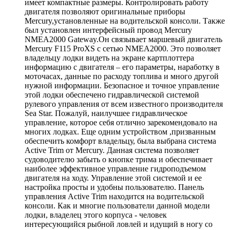
имеет компактные размеры. Контролировать работу
двигателя позволяют оригинальные приборы
Mercury,установленные на водительской консоли. Также
был установлен интерфейсный провод Mercury
NMEA2000 Gateway.Он связывает маршевый двигатель
Mercury F115 ProXS с сетью NMEA2000. Это позволяет
владельцу лодки видеть на экране картплоттера
информацию с двигателя – его параметры, наработку в
моточасах, данные по расходу топлива и много другой
нужной информации. Безопасное и точное управление
этой лодки обеспечено гидравлической системой
рулевого управления от всем известного производителя
Sea Star. Пожалуй, наилучшее гидравлическое
управление, которое себя отлично зарекомендовало на
многих лодках. Еще одним устройством ,призванным
обеспечить комфорт владельцу, была выбрана система
Active Trim от Mercury. Данная система позволяет
судоводителю забыть о кнопке трима и обеспечивает
наиболее эффективное управление гидроподъемом
двигателя на ходу. Управление этой системой и ее
настройка просты и удобны пользователю. Панель
управления Active Trim находится на водительской
консоли. Как и многие пользователи данной модели
лодки, владелец этого корпуса - человек
интересующийся рыбной ловлей и идущий в ногу со