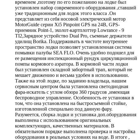
временем ,поэтому по его пожеланию на лодке был
установлен набор современного оборудования ,ставший
уже традиционным для лодок этого класса .Он
представляет из себя носовой электрический мотор
MotorGuide серии Xi5 Pinpoint GPS на 24В, GPS-
приемник Point-1, эхолот-картплоттер Lowrance - 9
TI2,Зарядное устройство Dual Pro, съемные держатели
удилищ Borika. Поддерживать в чистоте внутреннее
пространство лодки позволяет установленная система
помывки палубы SEA FLO. Очень удобно подошел для
ее размещения инспекционный рундук циркуляционной
помпы кормового аэратора. В кормовой части лодки
был установлен складной забортный трап, который не
мешает движению и весьма удобен в использовании.
Также на этой лодке, по заданию владельца, нашим
сервисным центром была установлена светодиодная
фара-искатель с углом обзора 360 градусов ,имеющая
беспроводное управление. Особенность ее установки в
том, что она установлена на быстросъемной стойке,
изготовленной специально под данную фару.
Разумеется, сборка лодки и установка доп.оборудования
выполнена с использованием оригинальных
комплектующих, качественных материалов. В
обязательном порядке выполнена проверка и настройка
оборудования в реальных условиях на воде. В итоге ,