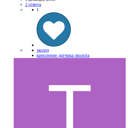
2 ответа
1
эхолот
крепление датчика эхолота