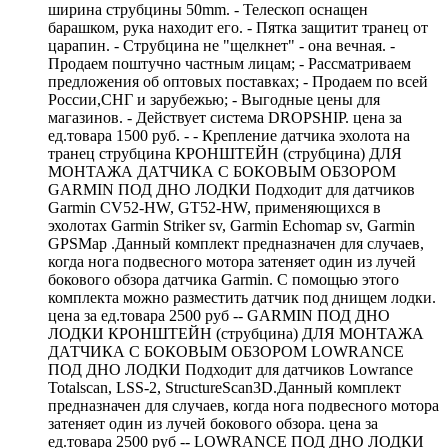
ширина струбцины 50mm. - Телескоп оснащен
барашком, рука находит его. - Пятка защитит транец от
царапин. - Струбцина не "щелкнет" - она вечная. -
Продаем поштучно частным лицам; - Рассматриваем
предложения об оптовых поставках; - Продаем по всей
России,СНГ и зарубежью; - Выгодные цены для
магазинов. - Действует система DROPSHIP. цена за
ед.товара 1500 руб. - - Крепление датчика эхолота на
транец струбцина КРОНШТЕЙН (струбцина) ДЛЯ
МОНТАЖА ДАТЧИКА С БОКОВЫМ ОБЗОРОМ
GARMIN ПОД ДНО ЛОДКИ Подходит для датчиков
Garmin CV52-HW, GT52-HW, применяющихся в
эхолотах Garmin Striker sv, Garmin Echomap sv, Garmin
GPSMap .Данный комплект предназначен для случаев,
когда нога подвесного мотора затеняет один из лучей
бокового обзора датчика Garmin. С помощью этого
комплекта можно разместить датчик под днищем лодки.
цена за ед.товара 2500 руб -- GARMIN ПОД ДНО
ЛОДКИ КРОНШТЕЙН (струбцина) ДЛЯ МОНТАЖА
ДАТЧИКА С БОКОВЫМ ОБЗОРОМ LOWRANCE
ПОД ДНО ЛОДКИ Подходит для датчиков Lowrance
Totalscan, LSS-2, StructureScan3D.Данный комплект
предназначен для случаев, когда нога подвесного мотора
затеняет один из лучей бокового обзора. цена за
ед.товара 2500 руб -- LOWRANCE ПОД ДНО ЛОДКИ