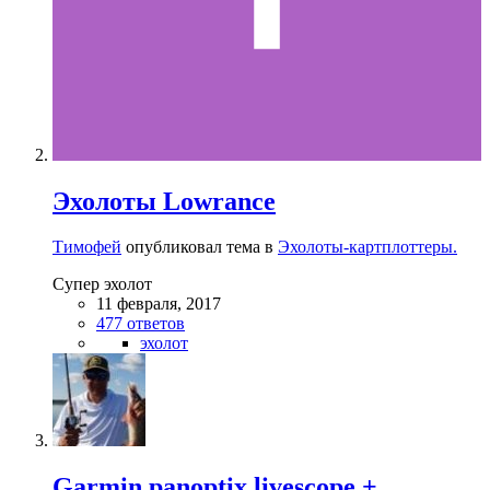
Эхолоты Lowrance
Тимофей
опубликовал тема в
Эхолоты-картплоттеры.
Супер эхолот
11 февраля, 2017
477 ответов
эхолот
Garmin panoptix livescope +