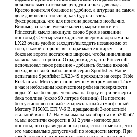
довольно вместительные рундуки и бокс для льда.
Кресло водителя большое и удобное, а штурвал на самом
деле довольно стильный, как будто от вэйк-
буксировщика, что для понтона довольно необычно.
Видимо, за такое рулевое колесо, маркетологи из
Princecraft, смело накинули слово Sport в названии
понтона)) С четырьмя входными дверьми/воротами на
LX23 очень удобно заходить/выходить независимо от
того, с какой стороны вы подъезжаете к пирсу — и
боковые ворота достаточно широки, чтобы инвалидная
коляска могла пройти. Отрадно видеть, что Princecraft
использовал такое решение - добавить больше входов/
выходов в своей рыболовной серии Sportfisher. Наше
испытание Sportfisher LX23-4S проходило на озере Table
Rock штата Миссури с поперечным ветром около 12 км
в час и небольшим количеством ряби на поверхности
воды. У нас было два человека на борту и три четверти
бака топлива (около 90 литров бензина). На понтоне
был установлен новый четырехтактный атмосферный
Mercury F150XL EFI V-6 B, вращающий 3-лопастной
стальной винт 17’ На максимальных оборотах в 5200 об/
м, мы достигли скорости в 31,2 узла - неплохо для
понтона, но справведливости ради, стоит отметить, что
это максимально допустимый по мощности мотор. При
такой скорости вы можете рассчитывать на дальность