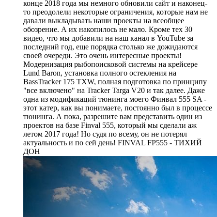
конце 2018 года мы немного обновили сайт и наконец-
то преодолели некоторые ограничения, которые нам не
давали выкладывать наши проекты на всеобщее
обозрение. А их накопилось не мало. Кроме тех 30
видео, что мы добавили на наш канал в YouTube за
последний год, еще порядка столько же дожидаются
своей очереди. Это очень интересные проекты!
Модернизация рыбопоисковой системы на крейсере
Lund Baron, установка полного остекления на
BassTracker 175 TXW, полная подготовка по принципу
"все включено" на Tracker Targa V20 и так далее. Даже
одна из модификаций тюнинга моего Финвал 555 SA -
этот катер, как вы понимаете, постоянно был в процессе
тюнинга. А пока, разрешите вам представить один из
проектов на базе Finval 555, который мы сделали аж
летом 2017 года! Но судя по всему, он не потерял
актуальность и по сей день! FINVAL FP555 - ТИХИЙ
ДОН