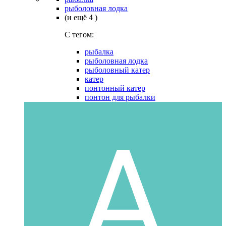
рыболовная лодка
(и ещё 4 )
C тегом:
рыбалка
рыболовная лодка
рыболовный катер
катер
понтонный катер
понтон для рыбалки