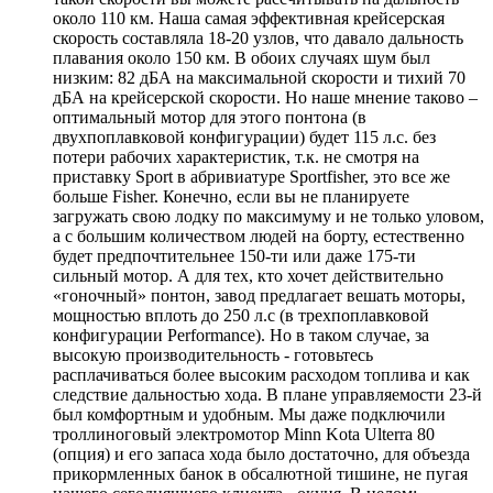
около 110 км. Наша самая эффективная крейсерская
скорость составляла 18-20 узлов, что давало дальность
плавания около 150 км. В обоих случаях шум был
низким: 82 дБА на максимальной скорости и тихий 70
дБА на крейсерской скорости. Но наше мнение таково –
оптимальный мотор для этого понтона (в
двухпоплавковой конфигурации) будет 115 л.с. без
потери рабочих характеристик, т.к. не смотря на
приставку Sport в абривиатуре Sportfisher, это все же
больше Fisher. Конечно, если вы не планируете
загружать свою лодку по максимуму и не только уловом,
а с большим количеством людей на борту, естественно
будет предпочтительнее 150-ти или даже 175-ти
сильный мотор. А для тех, кто хочет действительно
«гоночный» понтон, завод предлагает вешать моторы,
мощностью вплоть до 250 л.с (в трехпоплавковой
конфигурации Performance). Но в таком случае, за
высокую производительность - готовьтесь
расплачиваться более высоким расходом топлива и как
следствие дальностью хода. В плане управляемости 23-й
был комфортным и удобным. Мы даже подключили
троллиноговый электромотор Minn Kota Ulterra 80
(опция) и его запаса хода было достаточно, для объезда
прикормленных банок в обсалютной тишине, не пугая