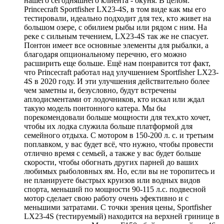
нашего сегодняшнего клиента - окуня. В целом:
Princecraft Sportfisher LX23-4S, в том виде как мы его
тестировали, идеально подходит для тех, кто живет на
большом озере, с обилием рыбы или рядом с ним. На
реке с сильным течением, LX23-4S так же не спасует.
Понтон имеет все основные элементы для рыбалки, а
благодаря опциональному перечню, его можно
расширить еще больше. Ещё нам понравится тот факт,
что Princecraft работал над улучшением Sportfisher LX23-
4S в 2020 году. И эти улучшения действительно более
чем заметны и, безусловно, будут встречены
аплодисментами от лодочников, кто искал или ждал
такую модель понтонного катера. Мы бы
порекомендовали больше мощности для тех,кто хочет,
чтобы их лодка служила больше платформой для
семейного отдыха. С мотором в 150-200 л. с. и третьим
поплавком, у вас будет всё, что нужно, чтобы провести
отлично время с семьей, а также у вас будет больше
скорости, чтобы обогнать других парней до ваших
любимых рыболовных ям. Но, если вы не торопитесь и
не планируете быстрых круизов или водных видов
спорта, меньший по мощности 90-115 л.с. подвесной
мотор сделает свою работу очень эфективно и с
меньшими затратами. С точки зрения цены, Sportfisher
LX23-4S (тестируемый) находится на верхней гринице в