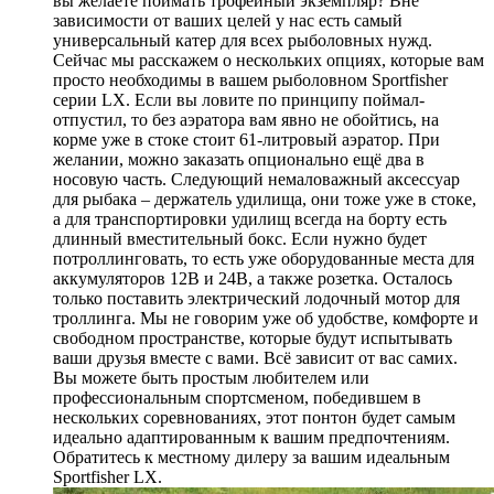
вы желаете поймать трофейный экземпляр? Вне
зависимости от ваших целей у нас есть самый
универсальный катер для всех рыболовных нужд.
Сейчас мы расскажем о нескольких опциях, которые вам
просто необходимы в вашем рыболовном Sportfisher
серии LX. Если вы ловите по принципу поймал-
отпустил, то без аэратора вам явно не обойтись, на
корме уже в стоке стоит 61-литровый аэратор. При
желании, можно заказать опционально ещё два в
носовую часть. Следующий немаловажный аксессуар
для рыбака – держатель удилища, они тоже уже в стоке,
а для транспортировки удилищ всегда на борту есть
длинный вместительный бокс. Если нужно будет
потроллинговать, то есть уже оборудованные места для
аккумуляторов 12В и 24В, а также розетка. Осталось
только поставить электрический лодочный мотор для
троллинга. Мы не говорим уже об удобстве, комфорте и
свободном пространстве, которые будут испытывать
ваши друзья вместе с вами. Всё зависит от вас самих.
Вы можете быть простым любителем или
профессиональным спортсменом, победившем в
нескольких соревнованиях, этот понтон будет самым
идеально адаптированным к вашим предпочтениям.
Обратитесь к местному дилеру за вашим идеальным
Sportfisher LX.