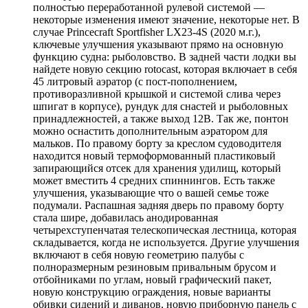
полностью переработанной рулевой системой —
некоторые изменения имеют значение, некоторые нет. В
случае Princecraft Sportfisher LX23-4S (2020 м.г.),
ключевые улучшения указывают прямо на основную
функцию судна: рыболовство. В задней части лодки вы
найдете новую секцию rotocast, которая включает в себя
45 литровый аэратор (с пост-пополнением,
противоразливной крышкой и системой слива через
шпигат в корпусе), рундук для снастей и рыболовных
принадлежностей, а также выход 12В. Так же, понтон
можно оснастить дополнительным аэратором для
мальков. По правому борту за креслом судоводителя
находится новый термоформованный пластиковый
запирающийся отсек для хранения удилищ, который
может вместить 4 средних спиннингов. Есть также
улучшения, указывающие что о вашей семье тоже
подумали. Распашная задняя дверь по правому борту
стала шире, добавилась анодированная
четырехступенчатая телескопическая лестница, которая
складывается, когда не используется. Другие улучшения
включают в себя новую геометрию палубы с
полноразмерным резиновым привальным брусом и
отбойниками по углам, новый графический пакет,
новую конструкцию ограждения, новые варианты
обивки сидений и диванов, новую приборную панель с