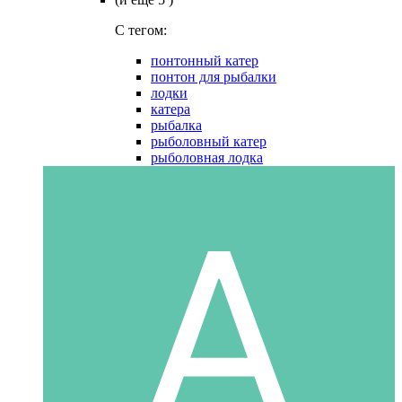
C тегом:
понтонный катер
понтон для рыбалки
лодки
катера
рыбалка
рыболовный катер
рыболовная лодка