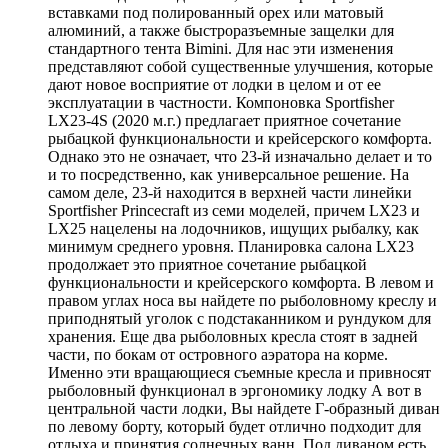
вставками под полированный орех или матовый
алюминий, а также быстроразъемные защелки для
стандартного тента Bimini. Для нас эти изменения
представляют собой существенные улучшения, которые
дают новое восприятие от лодки в целом и от ее
эксплуатации в частности. Компоновка Sportfisher
LX23-4S (2020 м.г.) предлагает приятное сочетание
рыбацкой функциональности и крейсерского комфорта.
Однако это не означает, что 23-й изначально делает и то
и то посредственно, как универсальное решение. На
самом деле, 23-й находится в верхней части линейки
Sportfisher Princecraft из семи моделей, причем LX23 и
LX25 нацелены на лодочников, ищущих рыбалку, как
минимум среднего уровня. Планировка салона LX23
продолжает это приятное сочетание рыбацкой
функциональности и крейсерского комфорта. В левом и
правом углах носа вы найдете по рыболовному креслу и
приподнятый уголок с подстаканником и рундуком для
хранения. Еще два рыболовных кресла стоят в задней
части, по бокам от островного аэратора на корме.
Именно эти вращающиеся съемные кресла и привносят
рыболовный функционал в эргономику лодку А вот в
центральной части лодки, Вы найдете Г-образный диван
по левому борту, который будет отлично подходит для
отдыха и принятия солнечных ванн. Под диваном есть