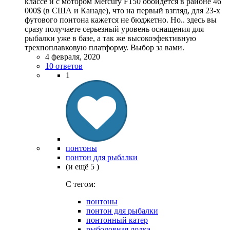
классе и с мотором Mercury F150 обойдется в районе 46
000$ (в США и Канаде), что на первый взгляд, для 23-х
футового понтона кажется не бюджетно. Но.. здесь вы
сразу получаете серьезный уровень оснащения для
рыбалки уже в базе, а так же высокоэфективную
трехпоплавковую платформу. Выбор за вами.
4 февраля, 2020
10 ответов
1
понтоны
понтон для рыбалки
(и ещё 5 )
C тегом:
понтоны
понтон для рыбалки
понтонный катер
рыболовная лодка