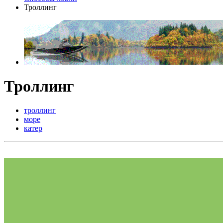
Троллинг
Троллинг
троллинг
море
катер