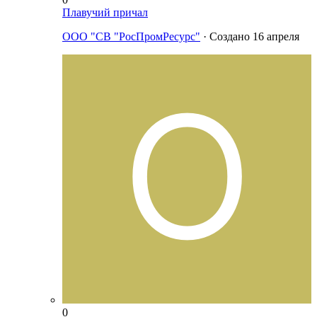
Плавучий причал
ООО "СВ "РосПромРесурс"
· Создано
16 апреля
0