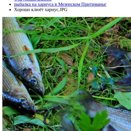
рыбалка на хариуса в Мезенском Притиманье
Хорошо клюёт хариус.JPG