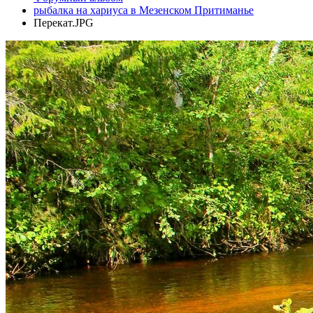
рыбалка на хариуса в Мезенском Притиманье
Перекат.JPG