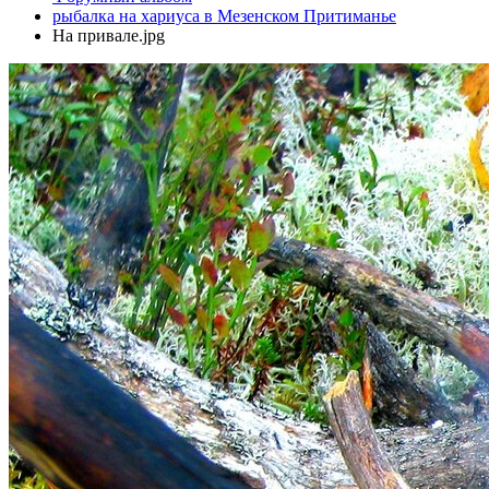
рыбалка на хариуса в Мезенском Притиманье
На привале.jpg