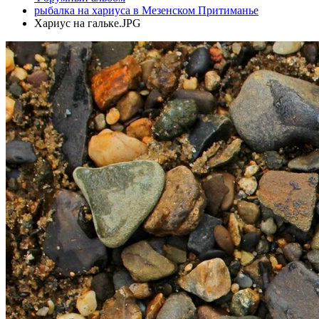
рыбалка на хариуса в Мезенском Притиманье
Хариус на гальке.JPG