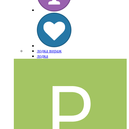
лодка вираж
лодка