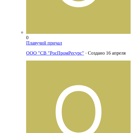
0
Плавучий причал
ООО "СВ "РосПромРесурс"
· Создано
16 апреля