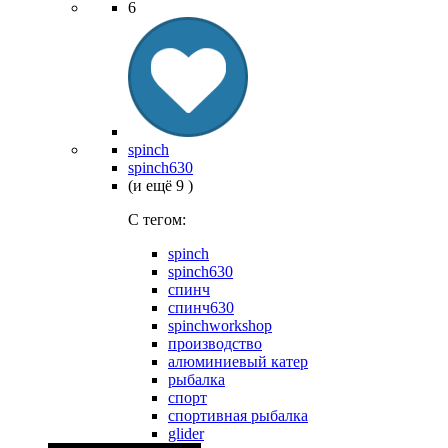
6
spinch
spinch630
(и ещё 9 )
C тегом:
spinch
spinch630
спинч
спинч630
spinchworkshop
производство
алюминиевый катер
рыбалка
спорт
спортивная рыбалка
glider