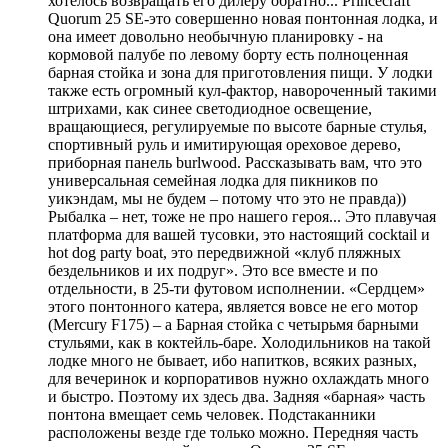
хотелось возвращать его дилеру обратно... Princecraft
Quorum 25 SE-это совершенно новая понтонная лодка, и
она имеет довольно необычную планировку - на
кормовой палубе по левому борту есть полноценная
барная стойка и зона для приготовления пищи. У лодки
также есть огромный кул-фактор, навороченный такими
штрихами, как синее светодиодное освещение,
вращающиеся, регулируемые по высоте барные стулья,
спортивный руль и имитирующая ореховое дерево,
приборная панель burlwood. Рассказывать вам, что это
универсальная семейная лодка для пикников по
уикэндам, мы не будем – потому что это не правда))
Рыбалка – нет, тоже не про нашего героя... Это плавучая
платформа для вашей тусовки, это настоящий cocktail и
hot dog party boat, это передвижной «клуб пляжных
бездельников и их подруг». Это все вместе и по
отдельности, в 25-ти футовом исполнении. «Сердцем»
этого понтонного катера, является вовсе не его мотор
(Mercury F175) – а Барная стойка с четырьмя барными
стульями, как в коктейль-баре. Холодильников на такой
лодке много не бывает, ибо напитков, всяких разных,
для вечеринок и корпоративов нужно охлаждать много
и быстро. Поэтому их здесь два. Задняя «барная» часть
понтона вмещает семь человек. Подстаканники
расположены везде где только можно. Передняя часть