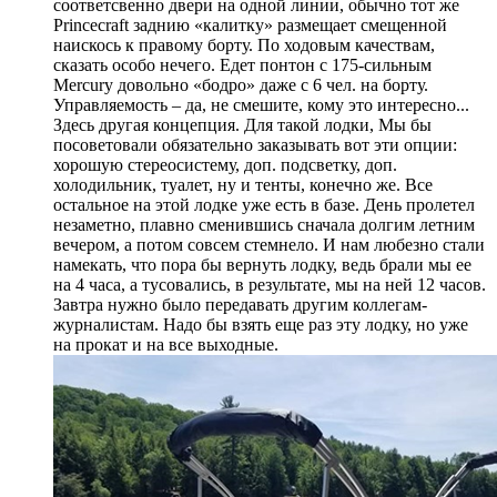
соответсвенно двери на одной линии, обычно тот же
Princecraft заднию «калитку» размещает смещенной
наискось к правому борту. По ходовым качествам,
сказать особо нечего. Едет понтон с 175-сильным
Mercury довольно «бодро» даже с 6 чел. на борту.
Управляемость – да, не смешите, кому это интересно...
Здесь другая концепция. Для такой лодки, Мы бы
посоветовали обязательно заказывать вот эти опции:
хорошую стереосистему, доп. подсветку, доп.
холодильник, туалет, ну и тенты, конечно же. Все
остальное на этой лодке уже есть в базе. День пролетел
незаметно, плавно сменившись сначала долгим летним
вечером, а потом совсем стемнело. И нам любезно стали
намекать, что пора бы вернуть лодку, ведь брали мы ее
на 4 часа, а тусовались, в результате, мы на ней 12 часов.
Завтра нужно было передавать другим коллегам-
журналистам. Надо бы взять еще раз эту лодку, но уже
на прокат и на все выходные.