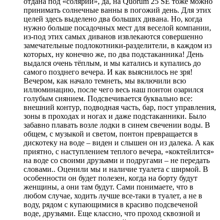
отдана под «солярий», да, на Quorum 25 SE тоже можно
принимать солнечные ванны в погожий день. Для этих
целей здесь выделено два больших дивана. Но, когда
нужно больше посадочных мест для веселой компании,
из-под этих самых диванов извлекаются совершенно
замечательные подлокотники-разделители, в каждом из
которых, ну конечно же, по два подстаканника! День
выдался очень тёплым, и мы катались и купались до
самого позднего вечера. И как выяснилось не зря!
Вечером, как начало темнеть, мы включили всю
иллюминацию, после чего весь наш понтон озарился
голубым сиянием. Подсвечивается буквально все:
внешний контур, подводная часть, бар, пост управления,
зоны в проходах и ногах и даже подстаканники. Было
забавно плавать возле лодки в синем свечении воды. В
общем, с музыкой и светом, понтон превращается в
дискотеку на воде – виден и слышен он из далека. А как
приятно, с наступлением теплого вечера, «коктейлится»
на воде со своими друзьями и подругами – не передать
словами.. Оценили мы и наличие туалета с ширмой. В
особенности он будет полезен, когда на борту будут
женщины, а они там будут. Сами понимаете, что в
любом случае, ходить лучше все-таки в туалет, а не в
воду, рядом с купающимися в красиво подсвеченой
воде, друзьями. Еще классно, что проход сквозной и