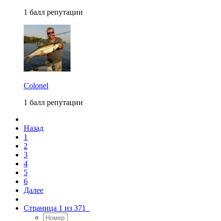
1 балл репутации
Colonel
1 балл репутации
Назад
1
2
3
4
5
6
Далее
Страница 1 из 371