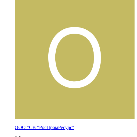
ООО "СВ "РосПромРесурс"