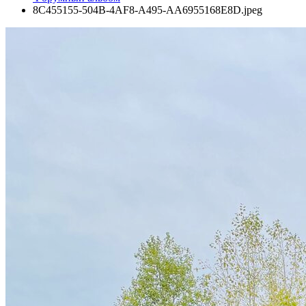
8C455155-504B-4AF8-A495-AA6955168E8D.jpeg