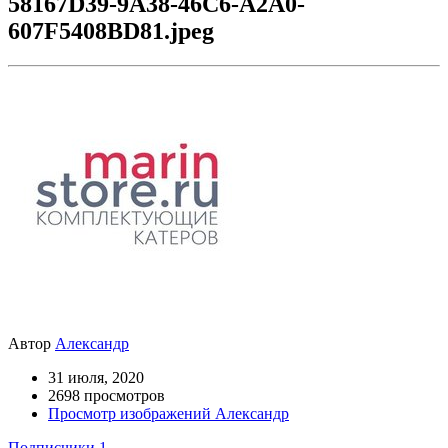
58167D39-9A38-46C6-A2A0-
607F5408BD81.jpeg
Автор
Александр
31 июля, 2020
2698 просмотров
Просмотр изображений Александр
Подписчики
1