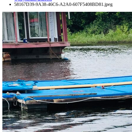
58167D39-9A38-46C6-A2A0-607F5408BD81.jpeg