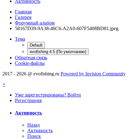
Активность
Главная
Галерея
Форумный альбом
58167D39-9A38-46C6-A2A0-607F5408BD81.jpeg
Тема
Default
evofishing 4.5 (По умолчанию)
Обратная связь
Cookie-файлы
2017 - 2026 @ evofishing.ru
Powered by Invision Community
×
Уже зарегистрированы? Войти
Регистрация
Активность
Назад
Активность
Поиск