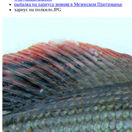
рыбалка на хариуса зимняя в Мезенском Притиманье
хариус на полкило.JPG