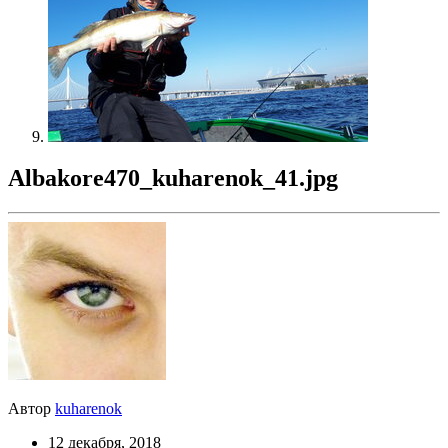
Albakore470_kuharenok_41.jpg
Автор
kuharenok
12 декабря, 2018