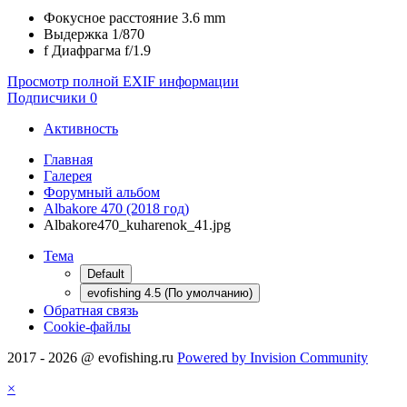
Фокусное расстояние
3.6 mm
Выдержка
1/870
f
Диафрагма
f/1.9
Просмотр полной EXIF информации
Подписчики
0
Активность
Главная
Галерея
Форумный альбом
Albakore 470 (2018 год)
Albakore470_kuharenok_41.jpg
Тема
Default
evofishing 4.5 (По умолчанию)
Обратная связь
Cookie-файлы
2017 - 2026 @ evofishing.ru
Powered by Invision Community
×