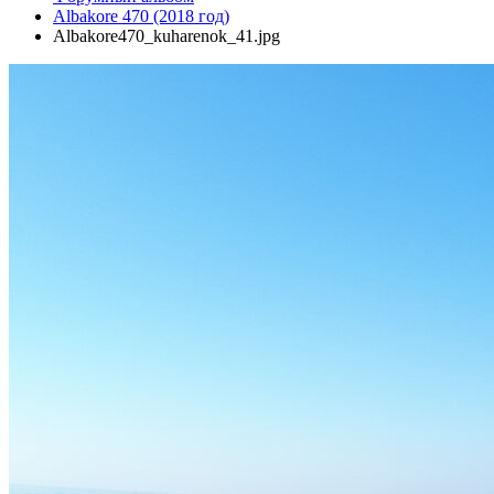
Albakore 470 (2018 год)
Albakore470_kuharenok_41.jpg